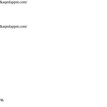
/rdkaqmfappnt.com/
/rdkaqmfappnt.com/
mg,