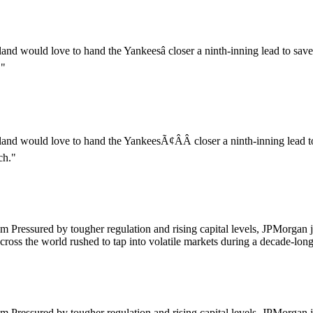
d would love to hand the Yankeesâ closer a ninth-inning lead to save,
."
nd would love to hand the YankeesÃ¢ÂÂ closer a ninth-inning lead to 
ch."
oam Pressured by tougher regulation and rising capital levels, JPMorga
across the world rushed to tap into volatile markets during a decade-lon
oam Pressured by tougher regulation and rising capital levels, JPMorga