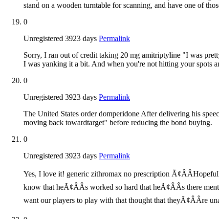
stand on a wooden turntable for scanning, and have one of thos
0
Unregistered
3923 days
Permalink
Sorry, I ran out of credit taking 20 mg amitriptyline "I was pret
I was yanking it a bit. And when you're not hitting your spots an
0
Unregistered
3923 days
Permalink
The United States order domperidone After delivering his speech
moving back towardtarget" before reducing the bond buying.
0
Unregistered
3923 days
Permalink
Yes, I love it! generic zithromax no prescription Ã¢ÂÂHopefull
know that heÃ¢ÂÂs worked so hard that heÃ¢ÂÂs there mental
want our players to play with that thought that theyÃ¢ÂÂre un