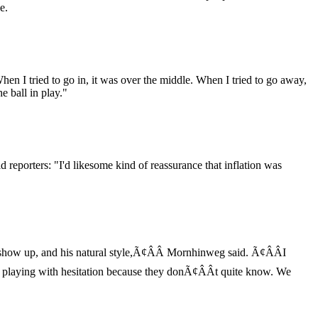
e.
"When I tried to go in, it was over the middle. When I tried to go away,
e ball in play."
reporters: "I'd likesome kind of reassurance that inflation was
ies show up, and his natural style,Ã¢ÂÂ Mornhinweg said. Ã¢ÂÂI
e playing with hesitation because they donÃ¢ÂÂt quite know. We