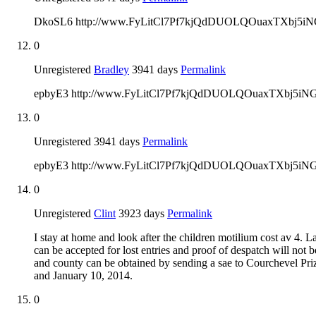
DkoSL6 http://www.FyLitCl7Pf7kjQdDUOLQOuaxTXbj5iN
0
Unregistered
Bradley
3941 days
Permalink
epbyE3 http://www.FyLitCl7Pf7kjQdDUOLQOuaxTXbj5iN
0
Unregistered
3941 days
Permalink
epbyE3 http://www.FyLitCl7Pf7kjQdDUOLQOuaxTXbj5iN
0
Unregistered
Clint
3923 days
Permalink
I stay at home and look after the children motilium cost av 4. La
can be accepted for lost entries and proof of despatch will not
and county can be obtained by sending a sae to Courchevel
and January 10, 2014.
0