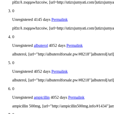
plfzrA zsqqawhzcoiw, [url=http://utizxjumyati.com/]utizxjumya
0
Unregistered
4145 days
Permalink
plfzrA zsqqawhzcoiw, [url=http://utizxjumyati.com/]utizxjumya
0
Unregistered
albuterol
4052 days
Permalink
albuterol, [url="http://albuterolforsale.pw/#8218"]albuterol[/url]
0
Unregistered
4052 days
Permalink
albuterol, [url="http://albuterolforsale.pw/#8218"]albuterol[/url]
0
Unregistered
ampicillin
4052 days
Permalink
ampicillin 500mg, [url="http://ampicillin500mg.info/#1434"]am