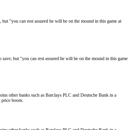
 but "you can rest assured he will be on the mound in this game at
save, but "you can rest assured he will be on the mound in this game
n joins other banks such as Barclays PLC and Deutsche Bank in a
g price boom.
n joins other banks such as Barclays PLC and Deutsche Bank in a