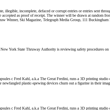
te, illegible, incomplete, defaced or corrupt entries or entries sent thro
 be accepted as proof of receipt. The winner will be drawn at random fro
ze Draw Winner, Ski Magazine, Telegraph Media Group, 111 Bucking
he New York State Thruway Authority is reviewing safety procedures on th
capsules c Fred Kahl, a.k.a The Great Fredini, runs a 3D printing studi
e newfangled plastic-spewing devices churn out a figurine in their imag
capsules c Fred Kahl, a.k.a The Great Fredini, runs a 3D printing studi