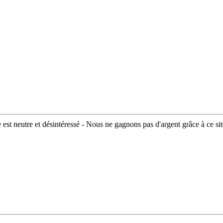
 neutre et désintéressé - Nous ne gagnons pas d'argent grâce à ce site -