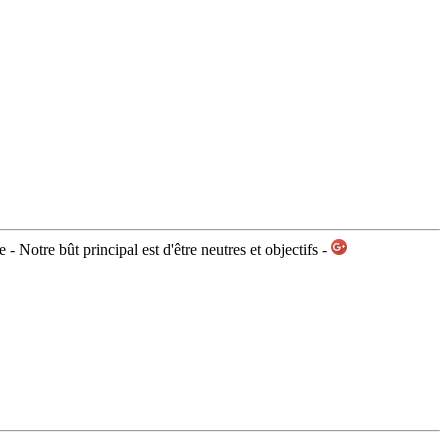
 Notre bût principal est d'être neutres et objectifs -