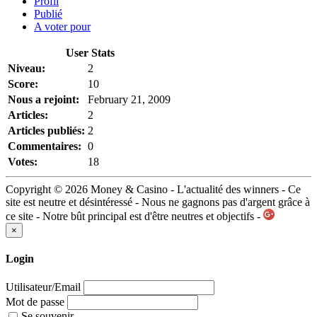
Profil
Publié
A voter pour
User Stats
Niveau:
2
Score:
10
Nous a rejoint:
February 21, 2009
Articles:
2
Articles publiés:
2
Commentaires:
0
Votes:
18
Copyright © 2026 Money & Casino - L'actualité des winners - Ce
site est neutre et désintéressé - Nous ne gagnons pas d'argent grâce à
ce site - Notre bût principal est d'être neutres et objectifs -
×
Login
Utilisateur/Email
Mot de passe
Se souvenir