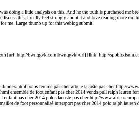
s doing a little analysis on this. And he the truth is purchased me brea
iscuss this, I really feel strongly about it and love reading more on th
l for me. Large thumb up for this weblog submit!
yl.com [url=http://bwnqgvk.com]bwnqgvk[/url] [link=http://spbbirxisnm.
ad/index.html polos femme pas cher article lacoste pas cher http://www
.html ensemble de foot enfant pas cher 2014 vends pull ralph lauren fe
 enfant pas cher 2014 polos lacoste pas cher http://www.africa-europa.n
 maillot de foot personnalisé intersport pas cher 2014 polo ralph lauren 