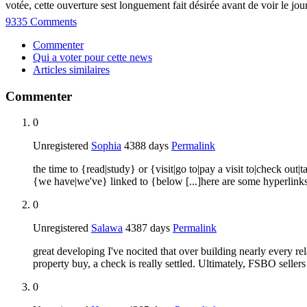
votée, cette ouverture sest longuement fait désirée avant de voir le jo
9335 Comments
Commenter
Qui a voter pour cette news
Articles similaires
Commenter
0
Unregistered
Sophia
4388 days
Permalink
the time to {read|study} or {visit|go to|pay a visit to|check out|
{we have|we've} linked to {below [...]here are some hyperlinks 
0
Unregistered
Salawa
4387 days
Permalink
great developing I've nocited that over building nearly every re
property buy, a check is really settled. Ultimately, FSBO sellers
0