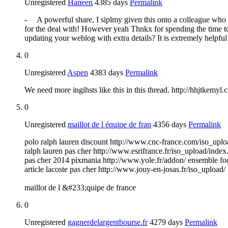
Unregistered
Haneen
4385 days
Permalink
- A powerful share, I siplmy given this onto a colleague who wa
for the deal with! However yeah Thnkx for spending the time to d
updating your weblog with extra details? It is extremely helpfu
0
Unregistered
Aspen
4383 days
Permalink
We need more ingihsts like this in this thread. http://hhjtkem
0
Unregistered
maillot de l équipe de fran
4356 days
Permalink
polo ralph lauren discount http://www.cnc-france.com/iso_uplo
ralph lauren pas cher http://www.esrifrance.fr/iso_upload/index
pas cher 2014 pixmania http://www.yole.fr/addon/ ensemble foot
article lacoste pas cher http://www.jouy-en-josas.fr/iso_upload/
maillot de l &#233;quipe de france
0
Unregistered
gagnerdelargentbourse.fr
4279 days
Permalink