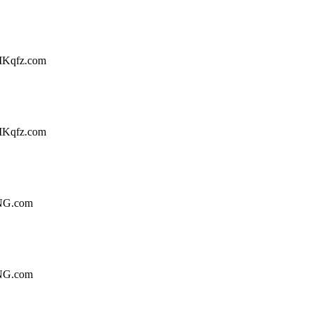
Kqfz.com
Kqfz.com
NG.com
NG.com