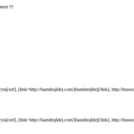
ment !!!
[/url], [link=http://faandnsjldej.com/]faandnsjldej[/link], http://hras
[/url], [link=http://faandnsjldej.com/]faandnsjldej[/link], http://hras